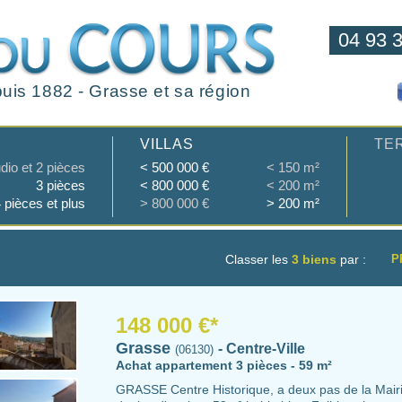
04 93 
uis 1882 - Grasse et sa région
VILLAS
TE
dio et 2 pièces
< 500 000 €
< 150 m²
3 pièces
< 800 000 €
< 200 m²
 pièces et plus
> 800 000 €
> 200 m²
Classer les
3 biens
par :
P
148 000 €*
Grasse
- Centre-Ville
(06130)
Achat appartement 3 pièces - 59 m²
GRASSE Centre Historique, a deux pas de la Mairi