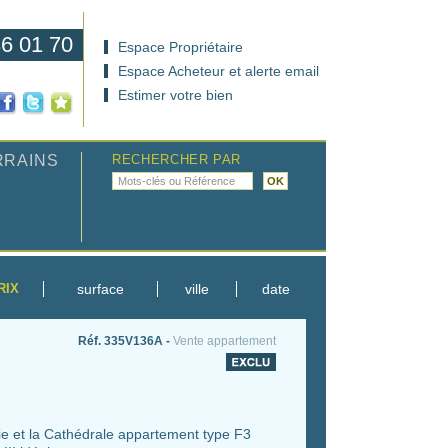
36 01 70
Espace Propriétaire
Espace Acheteur et alerte email
Estimer votre bien
RRAINS
RECHERCHER PAR
RIX
surface
ville
date
Réf. 335V136A -
Vente appartement
e et la Cathédrale appartement type F3